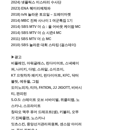
2024) 넷플릭스 미스터리 수사단
2023) ENA 혜미리예채파
2018) tvN 놀라운 토요일 – 도레미마켓
2014) MBC 진짜 사나이 1 여군특집 1기
2014) SBS MTV 더 쇼 : 올 어바웃 케이팝 MC
2014) SBS MTV 더 쇼 시즌4 MC
2011) SBS MTV 더 쇼 MC
2010) SBS 놀라운 대회 스타킹 (걸스데이)
▶광고
비플레인, 아워글래스, 린다이어트, 스낵페이
퍼, 나이키, 다방, 스파알, 소이조이, 
KT 으랏차차 패키지, 린다이어트, KFC, 닥터
블릿, 에듀윌, 그립
도미노피자, 티마, FATION, JJ JIGOTT, 비바시
티, 판피린
S.O.S: 스테이트 오브 서바이벌, 위클리랩, 노
스카나, 스프라이트
칭따오 맥주 퓨어 드래프트(생), 키블리, 오뚜
기 진짜쫄면, 노스카나
잇츠스킨, 중앙선거관리위원회, 센스맘 아이러