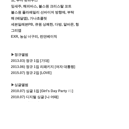
브, 푸마 핏하우스
잎새주, 해피바스, 불스원 크리스탈 코트
불스원 폴라패밀리 선바이저 방향제, 부탁
해 (배달앱), 가나초콜릿
세븐일레븐PB, 큐원 상쾌한, 다방, 알바몬, 헝
그리앱
EXR, 농심 너구리, 런던베이직
▶정규앨범
2013.03) 정규 1집 [기대]
2013.06) 정규 1집 리패키지 [여자 대통령]
2015.07) 정규 2집 [LOVE]
▶싱글앨범
2010.07) 싱글 1집 [Girl's Day Party 
#1
]
2010.07) 디지털 싱글 [나 어때]
2010.10) 싱글 2집 [Girl's Day Party 
#2
]
2010.03) 싱글 3집 [Girl's Day Party 
#3
]
2011.04) OST [반짝반짝 빛나는 OST Part 3]
2011.06) OST [시티헌터 OST Part 3]
2011.07) 미니앨범 1집 [Everyday]